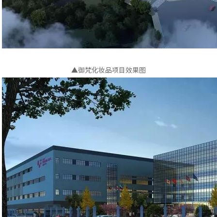
▲御梵化妆品项目效果图