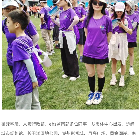
御梵客服、人资行政部、ehs监察部多位同事，从奥体中心出发，途经
城市规划馆、长田漾湿地公园、湖州影视城、月亮广场、黄金湖岸、南