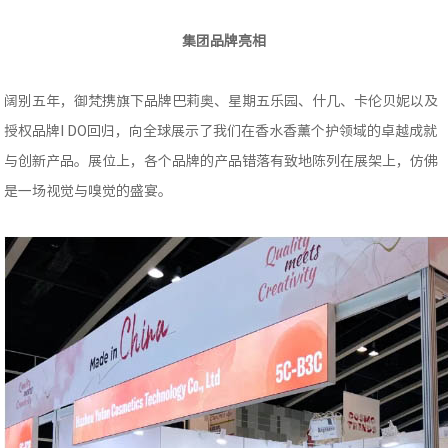
集团品牌亮相
阔别五年，御梵携旗下品牌巴莉奥、星期五乐园、什几、卡伦贝妮以及
授权品牌I DO回归，向全球展示了我们在香水香薰个护领域的卓越成就
与创新产品。展位上，各个品牌的产品错落有致地陈列在展架上，仿佛
是一场视觉与嗅觉的盛宴。